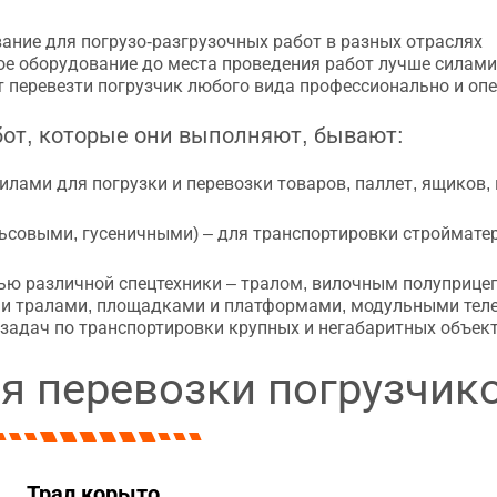
ание для погрузо-разгрузочных работ в разных отраслях
е оборудование до места проведения работ лучше силами
 перевезти погрузчик любого вида профессионально и опе
бот, которые они выполняют, бывают:
ами для погрузки и перевозки товаров, паллет, ящиков,
совыми, гусеничными) – для транспортировки строймате
ю различной спецтехники – тралом, вилочным полуприцепо
и тралами, площадками и платформами, модульными тел
адач по транспортировки крупных и негабаритных объек
я перевозки погрузчик
Трал корыто