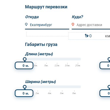
Маршрут перевозки
Откуда
Куда?
к
Габариты груза
Длина (метры)
м.
0м.
4м.
8м.
12м.
16м.
20м.
0
Ширина (метры)
м.
0м.
2м.
4м.
6м.
8м.
0