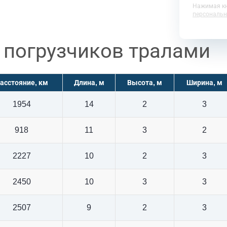
Нажимая кн
персональн
 погрузчиков тралами
асстояние, км
Длина, м
Высота, м
Ширина, м
1954
14
2
3
918
11
3
2
2227
10
2
3
2450
10
3
3
2507
9
2
3