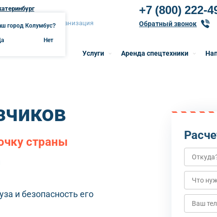
+7 (800) 222-4
катеринбург
катеринбург онлайн-организация
Обратный звонок
аш город Колумбус?
Да
Нет
Услуги
Аренда спецтехники
Нап
зчиков
Расче
очку страны
и
за и безопасность его