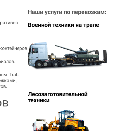
Наши услуги по перевозкам:
ративно.
Военной техники на трале
 контейнеров
риалов.
м. Tral-
ежками,
тов.
Лесозаготовительной
ов
техники