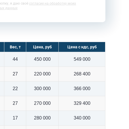
опку, я даю своё
согласие на обработку моих
ых данных
Вес, т
Цена, руб
Цена с ндс, руб
44
450 000
549 000
27
220 000
268 400
22
300 000
366 000
27
270 000
329 400
17
280 000
340 000