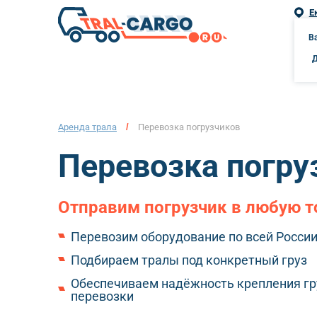
Е
г. Е
В
Аренда трала
/
Перевозка погрузчиков
Перевозка погру
Отправим погрузчик в любую т
Перевозим оборудование по всей Росси
Подбираем тралы под конкретный груз
Обеспечиваем надёжность крепления гру
перевозки