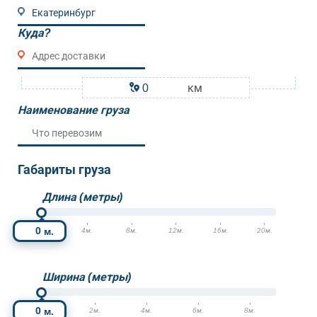
Куда?
км
Наименование груза
Габариты груза
Длина (метры)
м.
0м.
4м.
8м.
12м.
16м.
20м.
Ширина (метры)
м.
0м.
2м.
4м.
6м.
8м.